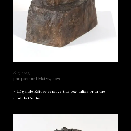
S-2-2015
par
psemur
|
Mai 27, 2020
< Légende Edit or remove this text inline or in the
module Content...